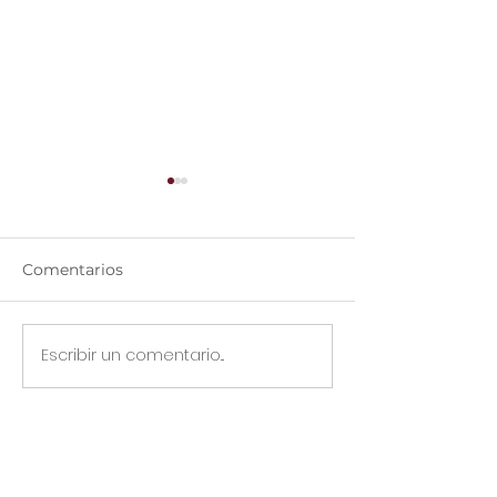
Comentarios
Iluminación
Escribir un comentario...
Diplomado de
Fotografía