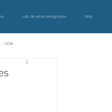
os
Lab. de Artes Integradas
Más
CDAI
es