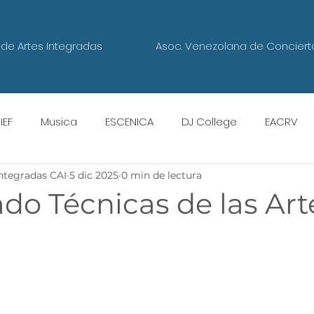
de Artes Integradas
Asoc. Venezolana de Conciert
IEF
Musica
ESCENICA
DJ College
EACRV
Integradas CAI
5 dic 2025
0 min de lectura
Escuela de Gastronomía
do Técnicas de las Art