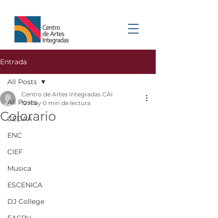
Entrada
All Posts
Centro de Artes Integradas CAI
All Posts
12 may
0 min de lectura
Colorario
CEDAA
ENC
CIEF
Musica
ESCENICA
DJ College