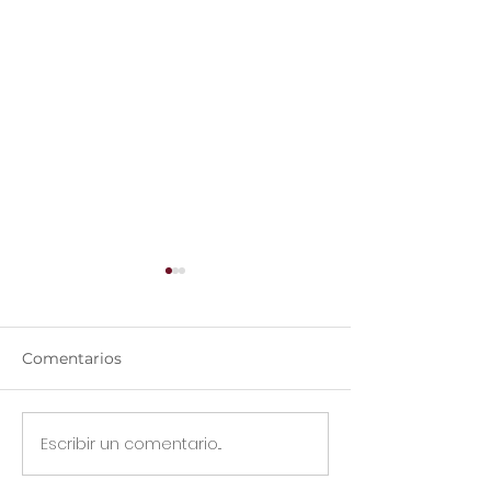
Comentarios
Iluminación
Escribir un comentario...
Diplomado de
Fotografía