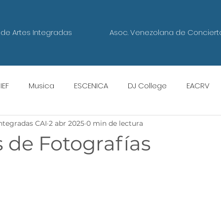
de Artes Integradas
Asoc. Venezolana de Conciert
IEF
Musica
ESCENICA
DJ College
EACRV
Integradas CAI
2 abr 2025
0 min de lectura
Escuela de Gastronomía
 de Fotografías