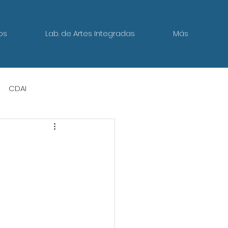
os
Lab. de Artes Integradas
Más
CDAI