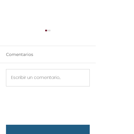
Comentarios
Iluminación
Escribir un comentario...
Diplomado de
Fotografía
Contáctanos