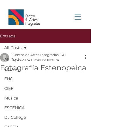
Entrada
All Posts
Centro de Artes Integradas CAI
All Posts
4 jun 2024
0 min de lectura
Fotografía Estenopeica
CEDAA
ENC
CIEF
Musica
ESCENICA
DJ College