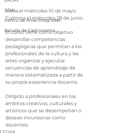
EACRV
CDAI
Inicia el miércoles 10 de mayo.
Culmina el miércoles 28 de junio.
Centro de Artes Integradas
Escuela de Gastronomía
El curso tiene como objetivo 
desarrollar competencias 
pedagógicas que permitan a los 
profesionales de la cultura y las 
artes organizar y ejecutar 
secuencias de aprendizaje de 
manera sistematizada a partir de 
su propia experiencia docente.
Dirigido a profesionales en los 
ámbitos creativos, culturales y 
artísticos que se desempeñan o 
desean incursionar como 
docentes.
CEDAA