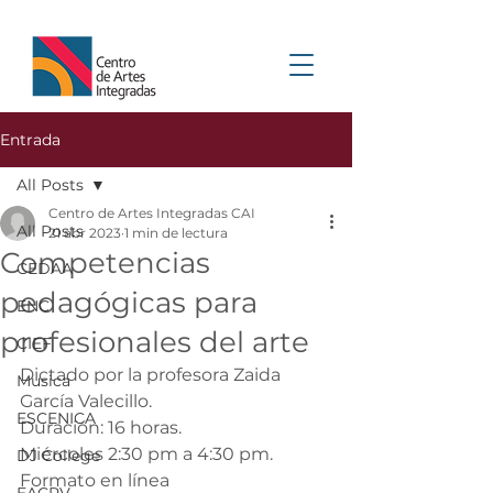
Entrada
All Posts
Centro de Artes Integradas CAI
All Posts
21 abr 2023
1 min de lectura
Competencias
CEDAA
pedagógicas para
ENC
profesionales del arte
CIEF
Dictado por la profesora Zaida 
Musica
García Valecillo.
ESCENICA
Duración: 16 horas.
Miércoles 2:30 pm a 4:30 pm.
DJ College
Formato en línea